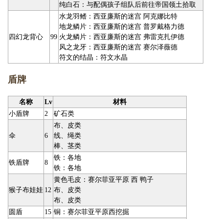
纯白石：与配偶孩子组队后前往帝国领土拾取
水龙羽鳍：西亚廉斯的迷宫 阿克娜比特
地龙鳞片：西亚廉斯的迷宫 普罗戴格力德
四幻龙背心
99
火龙鳞片：西亚廉斯的迷宫 弗雷克扎伊德
风之龙牙：西亚廉斯的迷宫 赛尔泽薇德
符文的结晶：符文水晶
盾牌
名称
Lv
材料
小盾牌
2
矿石类
布、皮类
伞
6
线、绳类
棒、茎类
铁：各地
铁盾牌
8
铁：各地
黄色毛皮：赛尔菲亚平原 西 鸭子
猴子布娃娃
12
布、皮类
布、皮类
圆盾
15
铜：赛尔菲亚平原西挖掘