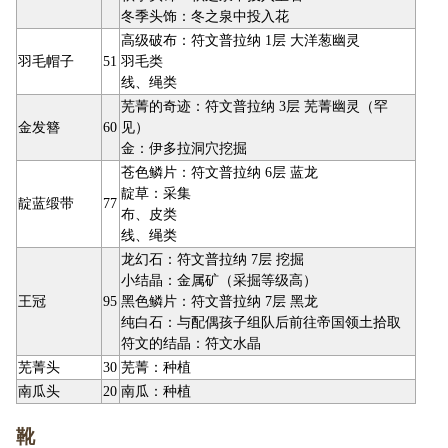
冬季头饰：冬之泉中投入花
高级破布：符文普拉纳 1层 大洋葱幽灵
羽毛帽子
51
羽毛类
线、绳类
芜菁的奇迹：符文普拉纳 3层 芜菁幽灵（罕
金发簪
60
见）
金：伊多拉洞穴挖掘
苍色鳞片：符文普拉纳 6层 蓝龙
靛草：采集
靛蓝缎带
77
布、皮类
线、绳类
龙幻石：符文普拉纳 7层 挖掘
小结晶：金属矿（采掘等级高）
王冠
95
黑色鳞片：符文普拉纳 7层 黑龙
纯白石：与配偶孩子组队后前往帝国领土拾取
符文的结晶：符文水晶
芜菁头
30
芜菁：种植
南瓜头
20
南瓜：种植
靴