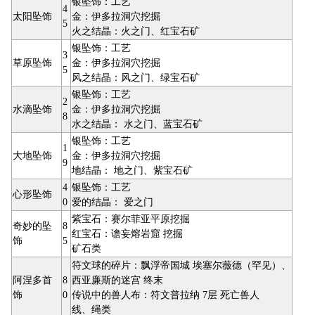
银坠饰：工艺
4
太阳坠饰
金：伊多拉洞穴挖掘
5
火之结晶：火之门、红宝石矿
银坠饰：工艺
3
草原坠饰
金：伊多拉洞穴挖掘
5
风之结晶：风之门、绿宝石矿
银坠饰：工艺
2
水滴坠饰
金：伊多拉洞穴挖掘
8
水之结晶： 水之门、蓝宝石矿
银坠饰：工艺
1
大地坠饰
金：伊多拉洞穴挖掘
9
地结晶： 地之门、紫宝石矿
4
银坠饰：工艺
心形坠饰
0
爱的结晶： 爱之门
紫宝石：赛尔菲亚平原挖掘
奇妙的坠
8
红宝石：谵妄熔岩窟 挖掘
饰
5
矿石类
符文球的碎片：飘浮帝国城 埃塞尔薇德（罕见）、
阿涅多首
8
西亚廉斯的迷宫 终末
饰
0
传说中的兽人布：符文普拉纳 7层 死亡兽人
线、绳类