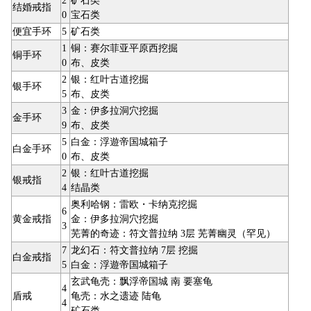
结婚戒指
0
宝石类
便宜手环
5
矿石类
1
铜：赛尔菲亚平原西挖掘
铜手环
0
布、皮类
2
银：红叶古道挖掘
银手环
5
布、皮类
3
金：伊多拉洞穴挖掘
金手环
9
布、皮类
5
白金：浮遊帝国城箱子
白金手环
0
布、皮类
2
银：红叶古道挖掘
银戒指
4
结晶类
奥利哈钢：雷欧・卡纳克挖掘
6
黄金戒指
金：伊多拉洞穴挖掘
3
芜菁的奇迹：符文普拉纳 3层 芜菁幽灵（罕见）
7
龙幻石：符文普拉纳 7层 挖掘
白金戒指
5
白金：浮遊帝国城箱子
玄武龟壳：飘浮帝国城 南 要塞龟
4
盾戒
龟壳：水之遗迹 陆龟
4
矿石类