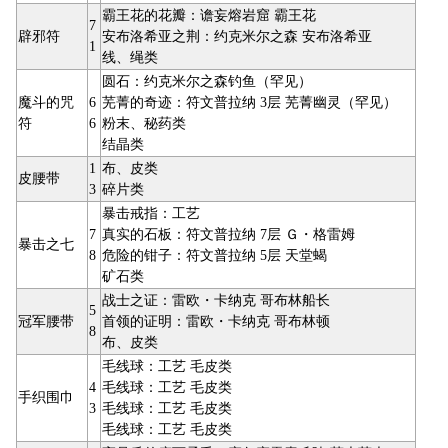
霸王花的花瓣：谵妄熔岩窟 霸王花
7
辟邪符
安布洛希亚之荆：约克米尔之森 安布洛希亚
1
线、绳类
圆石：约克米尔之森钓鱼（罕见）
魔斗的咒
6
芜菁的奇迹：符文普拉纳 3层 芜菁幽灵（罕见）
符
6
粉末、秘药类
结晶类
1
布、皮类
皮腰带
3
碎片类
暴击戒指：工艺
7
真实的石板：符文普拉纳 7层 Ｇ・格雷姆
暴击之七
8
危险的钳子：符文普拉纳 5层 天堂蝎
矿石类
战士之证：雷欧・卡纳克 哥布林船长
5
冠军腰带
首领的证明：雷欧・卡纳克 哥布林顿
8
布、皮类
毛线球：工艺 毛皮类
4
毛线球：工艺 毛皮类
手织围巾
3
毛线球：工艺 毛皮类
毛线球：工艺 毛皮类