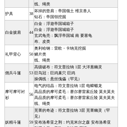
线、绳类
坏掉的垫肩：帝国领土 维京兽人
护具
38
钻石：帝国領挖掘
白金：浮遊帝国城箱子
白金：浮遊帝国城箱子
白金披肩
44
玄武龟壳：飘浮帝国城 南 要塞龟
布、皮类
奥利哈钢：雷欧・卡纳克挖掘
礼甲背心
50
鳞片类
线、绳类
高级破布：符文普拉纳 1层 大洋葱幽灵
佣兵斗篷
53
巨鸟冠：巨鸡巢穴 巨鸡
操偶线：悬丝傀儡（罕见）
电气的结晶：符文普拉纳 1层 电蝾螈龙
摩可摩可衬
高品质的摩可柔毛：赛尔赛雷索丘陵 莫夫莫夫
56
衫
高品质的摩可柔毛：赛尔赛雷索丘陵 莫夫莫夫
线、绳类
芜菁的奇迹：符文普拉纳 3层 芜菁幽灵（罕
见）
妖精斗篷
59
安布洛希亚之荆：约克米尔之森 安布洛希亚