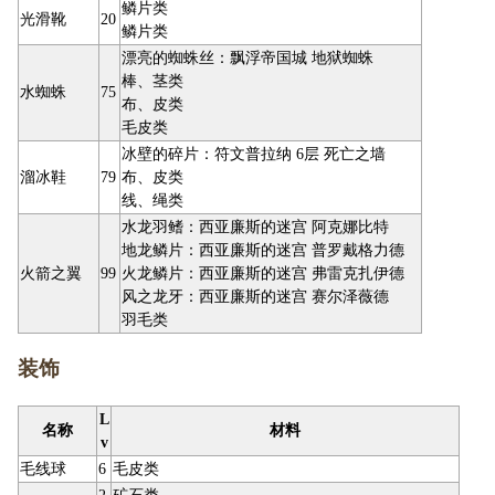
鳞片类
光滑靴
20
鳞片类
漂亮的蜘蛛丝：飘浮帝国城 地狱蜘蛛
棒、茎类
水蜘蛛
75
布、皮类
毛皮类
冰壁的碎片：符文普拉纳 6层 死亡之墙
溜冰鞋
79
布、皮类
线、绳类
水龙羽鳍：西亚廉斯的迷宫 阿克娜比特
地龙鳞片：西亚廉斯的迷宫 普罗戴格力德
火箭之翼
99
火龙鳞片：西亚廉斯的迷宫 弗雷克扎伊德
风之龙牙：西亚廉斯的迷宫 赛尔泽薇德
羽毛类
装饰
L
名称
材料
v
毛线球
6
毛皮类
2
矿石类