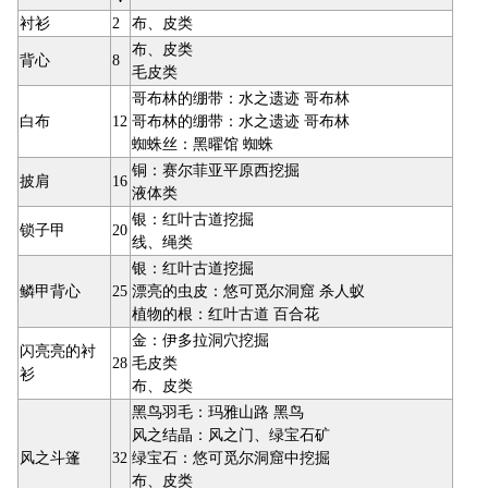
衬衫
2
布、皮类
布、皮类
背心
8
毛皮类
哥布林的绷带：水之遗迹 哥布林
白布
12
哥布林的绷带：水之遗迹 哥布林
蜘蛛丝：黑曜馆 蜘蛛
铜：赛尔菲亚平原西挖掘
披肩
16
液体类
银：红叶古道挖掘
锁子甲
20
线、绳类
银：红叶古道挖掘
鳞甲背心
25
漂亮的虫皮：悠可觅尔洞窟 杀人蚁
植物的根：红叶古道 百合花
金：伊多拉洞穴挖掘
闪亮亮的衬
28
毛皮类
衫
布、皮类
黑鸟羽毛：玛雅山路 黑鸟
风之结晶：风之门、绿宝石矿
风之斗篷
32
绿宝石：悠可觅尔洞窟中挖掘
布、皮类