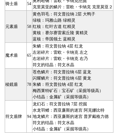
奥利哈钢：雷欧・卡纳克挖掘
骑士盾
54
克里莫亚的鳞片：雷欧・卡纳克 克里莫亚２
黄色羽毛：符文普拉纳 2层 大鸭子
绿核：玛雅山路 绿精灵
元素盾
58
红核：红叶古道 红精灵
黄核：赛尔赛雷索丘陵 黄精灵
蓝核：帝国领土 蓝精灵
朱鳞：符文普拉纳 4层 红龙
左岩碎片：雷欧・卡纳克 左之
魔术盾
65
右岩碎片：雷欧・卡纳克 右乃
符文的结晶：符文水晶
苍色鳞片：符文普拉纳 6层 蓝龙
闪耀鳞片：符文普拉纳 6层 黄龙
稜鏡盾
78
朱鳞：符文普拉纳 4层 红龙
梅西莱特矿石：宝石矿（采掘等级高）
小结晶：金属矿（采掘等级高）
龙幻石：符文普拉纳 7层 挖掘
水龙羽鳍：西亚廉斯的迷宫 阿克娜比特
符文盾牌
94
地龙鳞片：西亚廉斯的迷宫 普罗戴格力德
符文的结晶：符文水晶
小结晶：金属矿（采掘等级高）