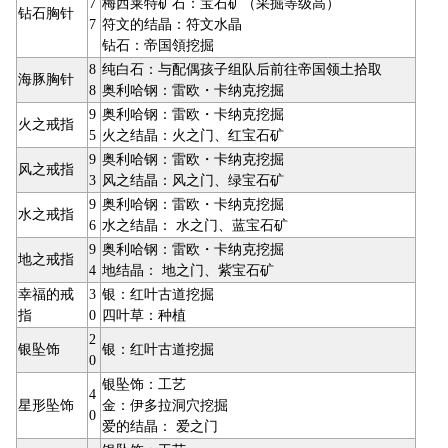
7
梅西莱特矿石：宝石矿（采掘等级高）
钻石胸针
7
符文的结晶：符文水晶
钻石：帝国領挖掘
8
纯白石：与配偶孩子组队后前往帝国领土拾取
海豚胸针
8
奥利哈钢：雷欧・卡纳克挖掘
9
奥利哈钢：雷欧・卡纳克挖掘
火之戒指
5
火之结晶：火之门、红宝石矿
9
奥利哈钢：雷欧・卡纳克挖掘
风之戒指
3
风之结晶：风之门、绿宝石矿
9
奥利哈钢：雷欧・卡纳克挖掘
水之戒指
6
水之结晶： 水之门、蓝宝石矿
9
奥利哈钢：雷欧・卡纳克挖掘
地之戒指
4
地结晶： 地之门、紫宝石矿
幸福的戒
3
银：红叶古道挖掘
指
0
四叶草：种植
2
银坠饰
银：红叶古道挖掘
0
银坠饰：工艺
4
星形坠饰
金：伊多拉洞穴挖掘
0
爱的结晶： 爱之门