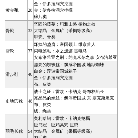
金：伊多拉洞穴挖掘
黄金靴
28
金：伊多拉洞穴挖掘
碎片类
坚固的藤蔓：玛雅山路 植物之核
骨靴
33
大结晶：金属矿（采掘等级高）
甲壳、骨类
坏掉的垫肩：帝国领土 维京兽人
雪靴
37
闪电鬃毛：水之遗迹 雷电马
安布洛希亚之荆：约克米尔之森 安布洛希亚
漂亮的蜘蛛丝：飘浮帝国城 地狱蜘蛛
白金：浮遊帝国城箱子
滑步鞋
40
金：伊多拉洞穴挖掘
布、皮类
战士之证：雷欧・卡纳克 哥布林船长
亮晶晶的螺丝：飘浮帝国城 东 塞克斯坦克
史地滨靴
48
布、皮类
线、绳类
奥利哈钢：雷欧・卡纳克挖掘
巨鸟冠：巨鸡巢穴 巨鸡
羽毛长靴
54
大结晶：金属矿（采掘等级高）
羽毛类