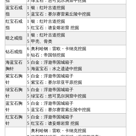
指
5
绿宝石：悠可觅尔洞窟中挖掘
蓝宝石戒
1
银：红叶古道挖掘
指
5
蓝宝石：赛尔赛雷索丘陵中挖掘
红宝石戒
1
银：红叶古道挖掘
指
5
红宝石：谵妄熔岩窟 挖掘
1
银：红叶古道挖掘
暗之戒指
5
甲壳、骨类
6
奥利哈钢：雷欧・卡纳克挖掘
钻石戒指
0
钻石：帝国領挖掘
海蓝宝石
5
白金：浮遊帝国城箱子
胸针
5
海蓝宝石：水之遗迹中挖掘
紫宝石胸
5
白金：浮遊帝国城箱子
针
5
紫宝石：赛尔菲亚平原挖掘
绿宝石胸
5
白金：浮遊帝国城箱子
针
5
绿宝石：悠可觅尔洞窟中挖掘
蓝宝石胸
5
白金：浮遊帝国城箱子
针
5
蓝宝石：赛尔赛雷索丘陵中挖掘
红宝石胸
5
白金：浮遊帝国城箱子
针
5
红宝石：谵妄熔岩窟 挖掘
奥利哈钢：雷欧・卡纳克挖掘