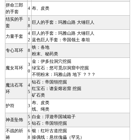
拼命三郎
4
布、皮类
的手套
结实的手
1
巨人的手套：玛雅山路 大锤巨人
套
8
4
巨人的手套：玛雅山路 大锤巨人
力量手套
2
蓝色巨人手套：帝国领土 泰坦
铁：各地
专心耳环
8
粉末、秘药类
金：伊多拉洞穴挖掘
3
魔女耳环
绿宝石：悠可觅尔洞窟中挖掘
0
不明粉末：玛雅山路 地下 ？？？
钻石：帝国領挖掘
魔法石耳
4
红宝石：谵妄熔岩窟 挖掘
环
5
矿石类
布、皮类
护符
3
线、绳类
5
白金：浮遊帝国城箱子
神圣坠饰
5
钻石：帝国領挖掘
不战的祈
6
银：红叶古道挖掘
祷
8
操偶线：悬丝傀儡（罕见）