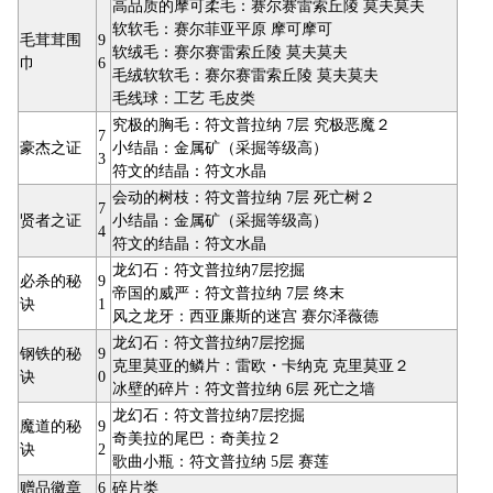
高品质的摩可柔毛：赛尔赛雷索丘陵 莫夫莫夫
软软毛：赛尔菲亚平原 摩可摩可
毛茸茸围
9
软绒毛：赛尔赛雷索丘陵 莫夫莫夫
巾
6
毛绒软软毛：赛尔赛雷索丘陵 莫夫莫夫
毛线球：工艺 毛皮类
究极的胸毛：符文普拉纳 7层 究极恶魔２
7
豪杰之证
小结晶：金属矿（采掘等级高）
3
符文的结晶：符文水晶
会动的树枝：符文普拉纳 7层 死亡树２
7
贤者之证
小结晶：金属矿（采掘等级高）
4
符文的结晶：符文水晶
龙幻石：符文普拉纳7层挖掘
必杀的秘
9
帝国的威严：符文普拉纳 7层 终末
诀
1
风之龙牙：西亚廉斯的迷宫 赛尔泽薇德
龙幻石：符文普拉纳7层挖掘
钢铁的秘
9
克里莫亚的鳞片：雷欧・卡纳克 克里莫亚２
诀
0
冰壁的碎片：符文普拉纳 6层 死亡之墙
龙幻石：符文普拉纳7层挖掘
魔道的秘
9
奇美拉的尾巴：奇美拉２
诀
2
歌曲小瓶：符文普拉纳 5层 赛莲
赠品徽章
6
碎片类