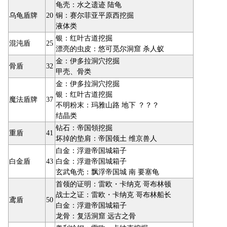
龟壳：水之遗迹 陆龟
乌龟盾牌
20
铜：赛尔菲亚平原西挖掘
液体类
银：红叶古道挖掘
混沌盾
25
漂亮的虫皮：悠可觅尔洞窟 杀人蚁
金：伊多拉洞穴挖掘
骨盾
32
甲壳、骨类
金：伊多拉洞穴挖掘
银：红叶古道挖掘
魔法盾牌
37
不明粉末：玛雅山路 地下 ？？？
结晶类
钻石：帝国領挖掘
重盾
41
坏掉的垫肩：帝国领土 维京兽人
白金：浮遊帝国城箱子
白金盾
43
白金：浮遊帝国城箱子
玄武龟壳：飘浮帝国城 南 要塞龟
首领的证明：雷欧・卡纳克 哥布林顿
战士之证：雷欧・卡纳克 哥布林船长
鸢盾
50
白金：浮遊帝国城箱子
龙骨：复活洞窟 远古之骨