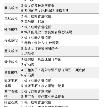
3
金：伊多拉洞穴挖掘
暴击戒指
0
坚固的角：玛雅山路 海格力斯
2
银：红叶古道挖掘
沉默戒指
9
萤乌贼：钓鱼
2
银：红叶古道挖掘
瘫痪戒指
8
蝎子的尾巴：谵妄熔岩窟 沙漠蝎
2
银：红叶古道挖掘
毒素戒指
7
毒粉：红叶古道 狡猾菇
5
白金：浮遊帝国城箱子
魔法戒指
1
结晶类
3
操偶线：悬丝傀儡（罕见）
缓慢戒指
3
矿石类
4
三相孢子：赛尔菲亚平原（周五） 死亡菌
熬夜戒指
6
矿石类
海蓝宝石
1
银：红叶古道挖掘
戒指
5
海蓝宝石：水之遗迹中挖掘
紫宝石戒
1
银：红叶古道挖掘
指
5
紫宝石：赛尔菲亚平原挖掘
绿宝石戒
1
银：红叶古道挖掘