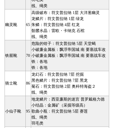
线、绳类
高级破布：符文普拉纳 1层 大洋葱幽灵
龙鳞片：符文普拉纳 1层 绿龙
幽灵靴
65
朱鳞：符文普拉纳 4层 红龙
骷髅水晶：雷欧・卡纳克 石棺
线、绳类
危险的钳子：符文普拉纳 5层 天堂蝎
小破廉金属板：飘浮帝国城 南 要塞战车改
铁屐靴
70
小破廉金属板：飘浮帝国城 南 要塞战车改
铁：各地
铁：各地
龙幻石：符文普拉纳 7层 挖掘
黑色鳞片：符文普拉纳 7层 黑龙
骑士靴
86
菊石：符文普拉纳 2层 奥科特海盗２
线、绳类
地龙鳞片：西亚廉斯的迷宫 普罗戴格力德
小结晶：金属矿（采掘等级高）
小仙子靴
95
歌曲小瓶：符文普拉纳 5层 赛莲
线、绳类
羽毛类