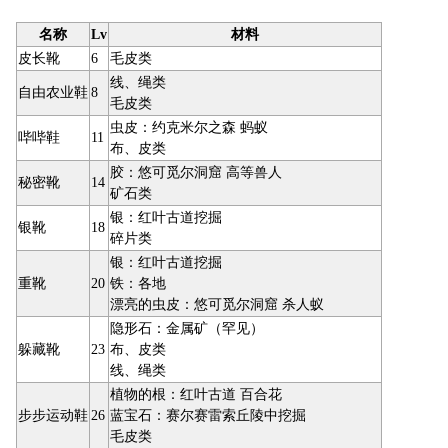
名称
Lv
材料
皮长靴
6
毛皮类
线、绳类
自由农业鞋
8
毛皮类
虫皮：约克米尔之森 蚂蚁
哔哔鞋
11
布、皮类
胶：悠可觅尔洞窟 高等兽人
秘密靴
14
矿石类
银：红叶古道挖掘
银靴
18
碎片类
银：红叶古道挖掘
重靴
20
铁：各地
漂亮的虫皮：悠可觅尔洞窟 杀人蚁
隐形石：金属矿（罕见）
躲藏靴
23
布、皮类
线、绳类
植物的根：红叶古道 百合花
步步运动鞋
26
蓝宝石：赛尔赛雷索丘陵中挖掘
毛皮类