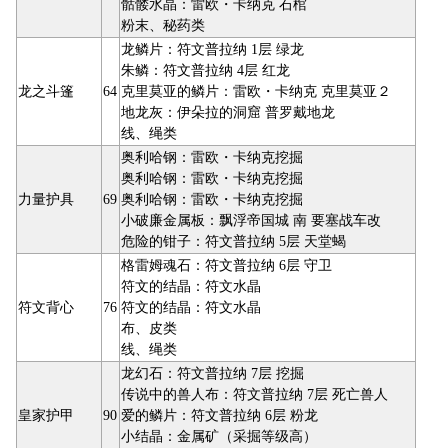
骷髅水晶：雷欧・卡纳克 石棺
粉末、秘药类
龙鳞片：符文普拉纳 1层 绿龙
朱鳞：符文普拉纳 4层 红龙
龙之斗篷
64
克里莫亚的鳞片：雷欧・卡纳克 克里莫亚２
地龙灰：伊朵拉的洞窟 普罗戴地龙
线、绳类
奥利哈钢：雷欧・卡纳克挖掘
奥利哈钢：雷欧・卡纳克挖掘
力量护具
69
奥利哈钢：雷欧・卡纳克挖掘
小破廉金属板：飘浮帝国城 南 要塞战车改
危险的钳子：符文普拉纳 5层 天堂蝎
格雷姆魂石：符文普拉纳 6层 守卫
符文的结晶：符文水晶
符文背心
76
符文的结晶：符文水晶
布、皮类
线、绳类
龙幻石：符文普拉纳 7层 挖掘
传说中的兽人布：符文普拉纳 7层 死亡兽人
皇家护甲
90
爱的鳞片：符文普拉纳 6层 粉龙
小结晶：金属矿（采掘等级高）